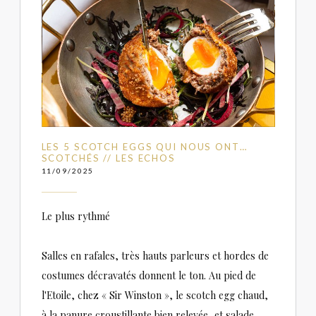
LES 5 SCOTCH EGGS QUI NOUS ONT…
SCOTCHÉS // LES ECHOS
11/09/2025
Le plus rythmé
Salles en rafales, très hauts parleurs et hordes de
costumes décravatés donnent le ton. Au pied de
l'Etoile, chez « Sir Winston », le scotch egg chaud,
à la panure croustillante bien relevée, et salade