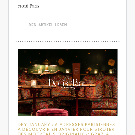
75016 Paris
((ÖFFNET EIN NEUES FENSTER))
DEN ARTIKEL LESEN
DRY JANUARY : 6 ADRESSES PARISIENNES
À DÉCOUVRIR EN JANVIER POUR SIROTER
DES MOCKTAILS ORIGINAUX // GRAZIA