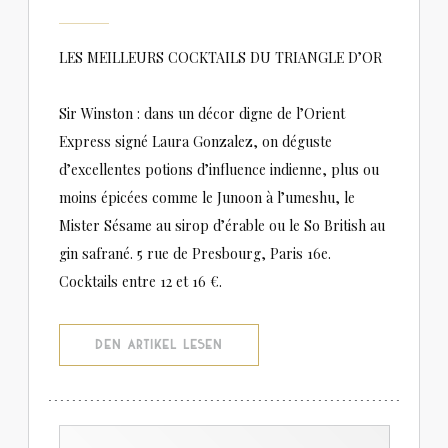
LES MEILLEURS COCKTAILS DU TRIANGLE D’OR
Sir Winston : dans un décor digne de l’Orient
Express signé Laura Gonzalez, on déguste
d’excellentes potions d’influence indienne, plus ou
moins épicées comme le Junoon à l’umeshu, le
Mister Sésame au sirop d’érable ou le So British au
gin safrané. 5 rue de Presbourg, Paris 16e.
Cocktails entre 12 et 16 €.
((ÖFFNET EIN NEUES FENSTER))
DEN ARTIKEL LESEN