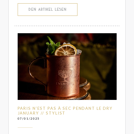
((ÖFFNET EIN NEUES FENSTER))
DEN ARTIKEL LESEN
PARIS N'EST PAS À SEC PENDANT LE DRY
JANUARY // STYLIST
07/01/2025