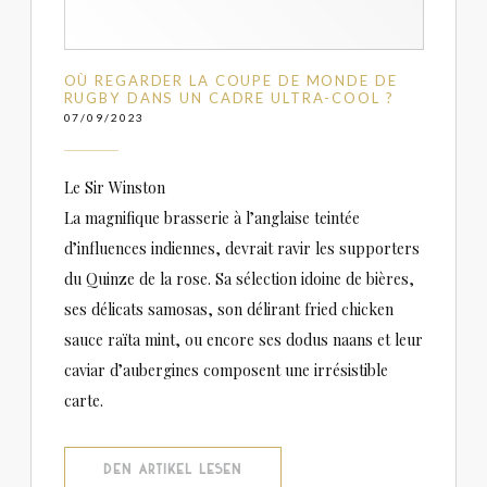
OÙ REGARDER LA COUPE DE MONDE DE
RUGBY DANS UN CADRE ULTRA-COOL ?
07/09/2023
Le Sir Winston
La magnifique brasserie à l’anglaise teintée
d’influences indiennes, devrait ravir les supporters
du Quinze de la rose. Sa sélection idoine de bières,
ses délicats samosas, son délirant fried chicken
sauce raïta mint, ou encore ses dodus naans et leur
caviar d’aubergines composent une irrésistible
carte.
((ÖFFNET EIN NEUES FENSTER))
DEN ARTIKEL LESEN