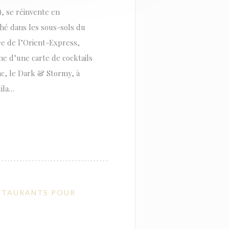
), se réinvente en
hé dans les sous-sols du
ée de l’Orient-Express,
ne d’une carte de cocktails
nc, le Dark & Stormy, à
ila…
RESTAURANTS POUR