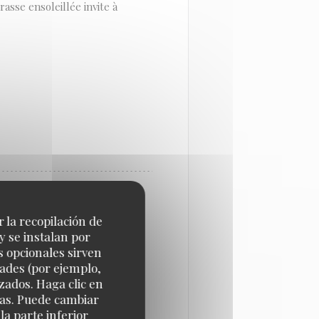
asse ensoleillée invite à
LES ECHOS
r la recopilación de
y se instalan por
s opcionales sirven
dades (por ejemplo,
zados. Haga clic en
cias. Puede cambiar
a parte inferior