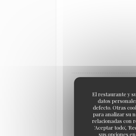
El restaurante y su
datos personales
defecto. Otras coo
para analizar su n
relacionadas con r
'Aceptar todo', 'R
sus opciones en