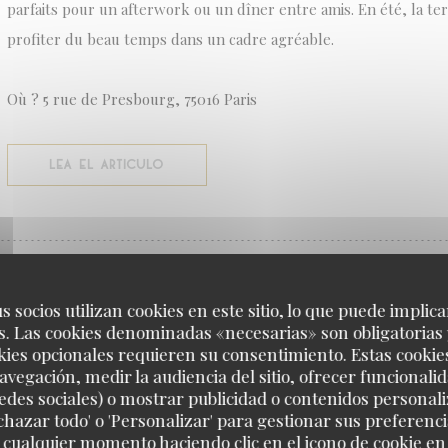
parfaits pour un afterwork ou un dîner entre amis. En été, la terr
profiter du beau temps dans un cadre agréable.
Où ? 5 rue de Presbourg, 75016 Paris
((ABRE EN UNA NUEVA VENTANA))
LEA EL ARTICULO
LES 5 SCOTCH EGGS QUI NOUS ONT… SCOTCHÉS // 
s socios utilizan cookies en este sitio, lo que puede implica
11/09/2025
. Las cookies denominadas «necesarias» son obligatorias 
kies opcionales requieren su consentimiento. Estas cookie
avegación, medir la audiencia del sitio, ofrecer funcionali
Le plus rythmé
edes sociales) o mostrar publicidad o contenidos personali
echazar todo' o 'Personalizar' para gestionar sus preferen
 cualquier momento haciendo clic en el icono de cookie en l