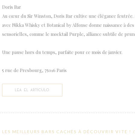
Doris Bar
Au cœur du Sir Winston, Doris Bar cultive une élégance feutrée. 
avec Nikka Whisky et Botanical by Alfonse donne naissance à des 
sensorielles, comme le mocktail Purple, alliance subtile de prun
Une pause hors du temps, parfaite pour ce mois de janvier.
5 rue de Presbourg, 75016 Paris
((ABRE EN UNA NUEVA VENTANA))
LEA EL ARTICULO
LES MEILLEURS BARS CACHÉS À DÉCOUVRIR VITE ! 