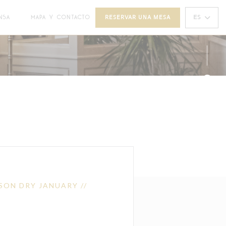
ES
NSA
MAPA Y CONTACTO
RESERVAR UNA MESA
((ABRE EN UNA NUEVA VENTANA))
Face
Inst
SON DRY JANUARY //