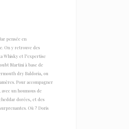
 Bar pensée en
se. On y retrouve des
ka Whisky et l’expertise
Doubt Martini à base de
vermouth dry Baldoria, ou
es amères. Pour accompagner
h, avec un houmous de
cheddar dorées, et des
 surprenantes. Où ? Doris