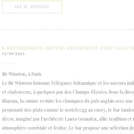
((ABRE EN UNA NUEVA VENTANA))
LEA EL ARTICULO
8 RESTAURANTS INDIENS RÉFÉRENCÉS CHEZ GAULT
11/09/2025
Sir Winston, à Paris
Le Sir Winston fusionne l'élégance britannique et les saveurs in
et chaleureux, à quelques pas des Champs-Élysées. Sous la dire
Sharma, la cuisine revisite les classiques du pub anglais avec une
proposant des plats comme le scotch egg au curry, le bar tandoo
décor, imaginé par l'architecte Laura Gonzalez, allie tradition et
atmosphère conviviale et festive. Le bar propose une sélection de