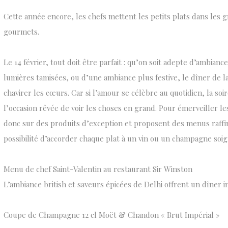
Cette année encore, les chefs mettent les petits plats dans les 
gourmets.
Le 14 février, tout doit être parfait : qu’on soit adepte d’ambian
lumières tamisées, ou d’une ambiance plus festive, le dîner de la 
chavirer les cœurs. Car si l’amour se célèbre au quotidien, la so
l’occasion rêvée de voir les choses en grand. Pour émerveiller les
donc sur des produits d’exception et proposent des menus raffin
possibilité d’accorder chaque plat à un vin ou un champagne soi
Menu de chef Saint-Valentin au restaurant Sir Winston
L’ambiance british et saveurs épicées de Delhi offrent un dîner in
Coupe de Champagne 12 cl Moët & Chandon « Brut Impérial »