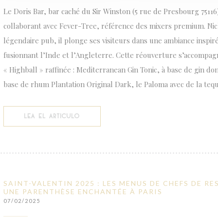
Le Doris Bar, bar caché du Sir Winston (5 rue de Presbourg 75116
collaborant avec Fever-Tree, référence des mixers premium. Nic
légendaire pub, il plonge ses visiteurs dans une ambiance inspir
fusionnant l’Inde et l’Angleterre. Cette réouverture s’accompag
« Highball » raffinée : Mediterranean Gin Tonic, à base de gin do
base de rhum Plantation Original Dark, le Paloma avec de la tequ
((ABRE EN UNA NUEVA VENTANA))
LEA EL ARTICULO
SAINT-VALENTIN 2025 : LES MENUS DE CHEFS DE 
UNE PARENTHÈSE ENCHANTÉE À PARIS
07/02/2025