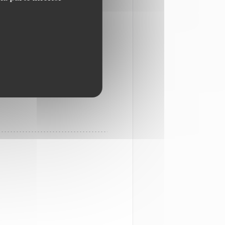
ravatés donnent le ton. Au
panure croustillante bien
os).
7 37. sirwinston.fr