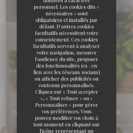
données à caractère
personnel. Les cookies dits «
nécessaires » sont
obligatoires et installés par
défaut. D'autres cookies
facultatifs nécessitent votre
consentement. Ces cookies
facultatifs servent à analyser
votre navigation, mesurer
l'audience du site, proposer
des fonctionnalités (ex : en
lien avec les réseaux sociaux)
ou afficher des publicités ou
contenus personnalisés.
Cliquez sur « Tout accepter
», « Tout refuser » ou «
Personnaliser » pour gérer
BRITISH PUB & BRASSERIE / BRUNCH /
vos préférences. Vous
TERRASSE / DORIS BAR
5 RUE PRESBOURG
pouvez modifier vos choix à
75016 PARIS
tout moment en cliquant sur
l'icône représentant un