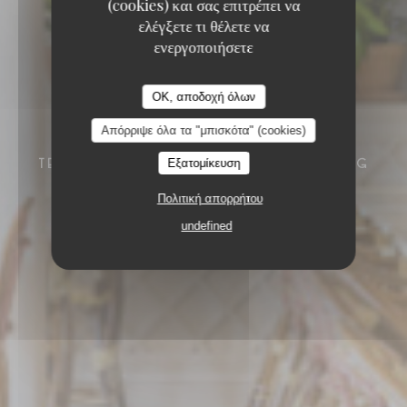
(cookies) και σας επιτρέπει να
ελέγξετε τι θέλετε να
ενεργοποιήσετε
OK, αποδοχή όλων
Απόρριψε όλα τα "μπισκότα" (cookies)
BRITISH PUB & BRASSERIE / BRUNCH /
Εξατομίκευση
TERRASSE / DORIS BAR
5 RUE PRESBOURG
75016 PARIS
Πολιτική απορρήτου
undefined