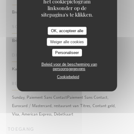
het cookiepictogram
linksonder op de
Brunch, Brouwerij, Pub, Bar Restaurant
sitepagina's te klikken.
SOORT BEDRIJF
OK, accepteer alle
British Pub & Brasserie / Brunch / Terrasse / Doris Bar
Weiger alle cookies
Personaliseer
DIENSTEN
Beleid voor de bescherming van
persoonsgegevens
Kamer met airconditioning, Cocktail bar, WIFI, Terras
Cookiebeleid
BETAALMETHODEN
Sunday, Paiement Sans ContactPaiement Sans Contact,
Eurocard / Mastercard, restaurant van Titres, Contant geld,
Visa, American Express, Debetkaart
TOEGANG