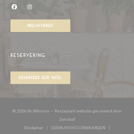
Facebook ((opent in een nieuw venster))
Instagram ((opent in een nieuw venst
NIEUWSBRIEF
RESERVERING
RESERVEER EEN TAFEL
© 2026 Sir Winston — Restaurant website gecreëerd door
((opent in een nieuw venster))
Zenchef
Disclaimer
GEBRUIKSVOORWAARDEN
((opent in een nieuw venster))
((opent in een nieuw venster