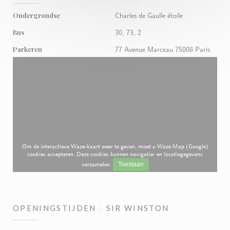
Ondergrondse
Charles de Gaulle étoile
Bus
30, 73, 2
Parkeren
77 Avenue Marceau 75008 Paris
Om de interactieve Waze-kaart weer te geven, moet u Waze Map (Google)
cookies accepteren. Deze cookies kunnen navigatie- en locatiegegevens
verzamelen.
Toestaan
OPENINGSTIJDEN
SIR WINSTON