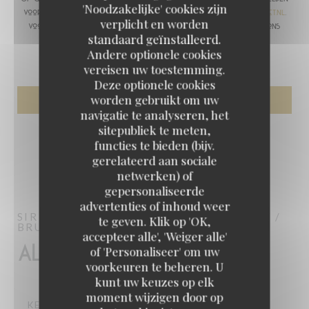
'Noodzakelijke' cookies zijn
voor telefonische marketing via het Bel-me-niet Register:
bel-me-niet.nl
.
verplicht en worden
Voor meer informatie over hoe wij uw gegevens verwerken, zie ons
standaard geïnstalleerd.
privacybeleid
.
Andere optionele cookies
vereisen uw toestemming.
Deze optionele cookies
worden gebruikt om uw
navigatie te analyseren, het
sitepubliek te meten,
functies te bieden (bijv.
gerelateerd aan sociale
netwerken) of
gepersonaliseerde
advertenties of inhoud weer
SIR WINSTON
BRITISH PUB & BRASSERIE /
te geven. Klik op 'OK,
BRUNCH / TERRASSE / DORIS BAR
PARIS
accepteer alle', 'Weiger alle'
Algemene informatie
of 'Personaliseer' om uw
voorkeuren te beheren. U
kunt uw keuzes op elk
moment wijzigen door op
KEUKEN