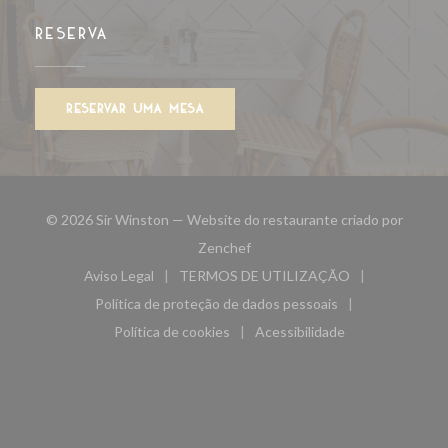
RESERVA
RESERVAR UMA MESA
© 2026 Sir Winston — Website do restaurante criado por
((abre numa nova janela))
Zenchef
Aviso Legal
TERMOS DE UTILIZAÇÃO
((abre numa nova janela))
((abre numa nova janela))
Política de proteção de dados pessoais
((abre numa nova janela))
Política de cookies
Acessibilidade
((abre numa nova janela))
((abre numa nova janela)