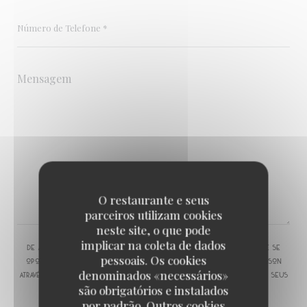
O restaurante e seus
parceiros utilizam cookies
neste site, o que pode
implicar na coleta de dados
De acordo com a legislação de proteção de dados, tem o direito de se
pessoais. Os cookies
opor a comunicações de marketing. Pode registar-se na Lista Robinson
denominados «necessários»
através de
robinson.pt
. Para mais informações sobre o tratamento dos seus
são obrigatórios e instalados
dados, consulte a nossa
política de privacidade
.
por padrão. Outros cookies