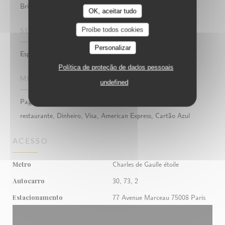
British Pub & Brasserie / Brunch / Terrasse / Doris Bar
OK, aceitar tudo
Proíbe todos cookies
SERVIÇOS
Personalizar
Esplanada
Política de proteção de dados pessoais
MÉTODOS DE PAGAMENTO
undefined
Pagamento sem contato, Eurocard/Mastercard, Títulos de
restaurante, Dinheiro, Visa, American Express, Cartão Azul
ACESSO
Metro
Charles de Gaulle étoile
Autocarro
30, 73, 2
Estacionamento
77 Avenue Marceau 75008 Paris