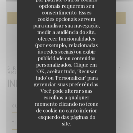
opcionais requerem seu
consentimento. Esses
cookies opcionais servem
para analisar sua navegação,
medir a audiência do site,
oferecer funcionalidades
(por exemplo, relacionadas
às redes sociais) ou exibir
publicidade ou conteúdos
personalizados. Clique em
SIR WINSTON
BRITISH PUB & BRASSERIE /
'OK, aceitar tudo', 'Recusar
BRUNCH / TERRASSE / DORIS BAR
PARIS
tudo' ou 'Personalizar' para
Informações gerais
gerenciar suas preferências.
Você pode alterar suas
escolhas a qualquer
momento clicando no ícone
CULINÁRIA
de cookie no canto inferior
esquerdo das páginas do
site.
TIPO DE EMPRESA