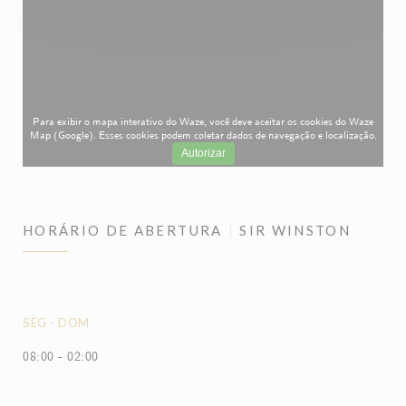
Para exibir o mapa interativo do Waze, você deve aceitar os cookies do Waze
Map (Google). Esses cookies podem coletar dados de navegação e localização.
Autorizar
HORÁRIO DE ABERTURA
SIR WINSTON
SEG
-
DOM
08:00 - 02:00