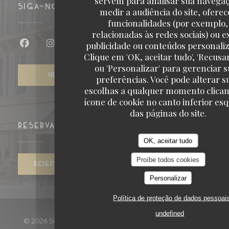
servem para analisar sua navegaç
SIGA-NOS
medir a audiência do site, oferec
funcionalidades (por exemplo,
relacionadas às redes sociais) ou ex
publicidade ou conteúdos personali
Facebook ((abre numa nova janela))
Instagram ((abre numa nova janela))
Clique em 'OK, aceitar tudo', 'Recusa
ou 'Personalizar' para gerenciar 
NEWSLETTER
preferências. Você pode alterar s
escolhas a qualquer momento clica
ícone de cookie no canto inferior es
das páginas do site.
RESERVA
OK, aceitar tudo
Proíbe todos cookies
RESERVAR UMA MESA
Personalizar
Política de proteção de dados pessoai
undefined
© 2026 Sir Winston — Website do restaurante criado por