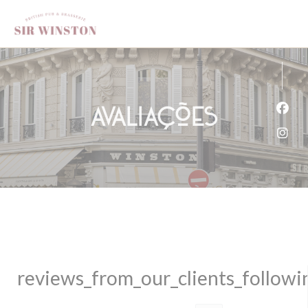
Painel de Gerenciamento de Cookies
Avaliações
Face
Inst
reviews_from_our_clients_follow