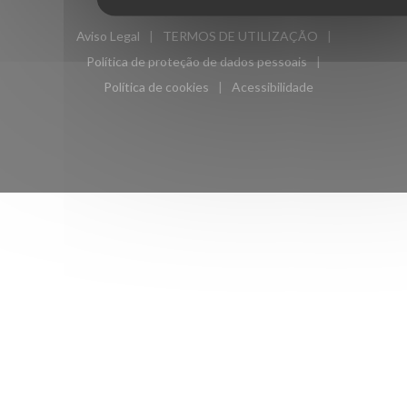
((abre numa nova janela))
Zenchef
Aviso Legal
TERMOS DE UTILIZAÇÃO
((abre numa nova janela))
((abre numa nova janela))
Política de proteção de dados pessoais
((abre numa nova janela))
Política de cookies
Acessibilidade
((abre numa nova janela))
((abre numa nova janela)