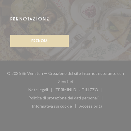
PRENOTAZIONE
PRENOTA
© 2026 Sir Winston — Creazione del sito internet ristorante con
((apre una nuova finestra))
Zenchef
Note legali
TERMINI DI UTILIZZO
((apre una nuova finestra))
((apre una nuova finestra))
Politica di protezione dei dati personali
((apre una nuova finestra))
Informativa sui cookie
Accessibilita
((apre una nuova finestra))
((apre una nuova finest