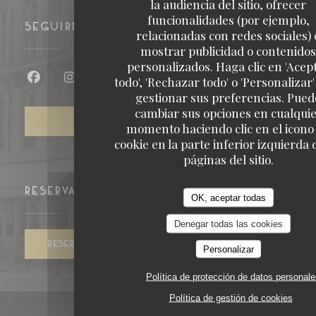
la audiencia del sitio, ofrecer
funcionalidades (por ejemplo,
SEGUIRNOS
relacionadas con redes sociales) 
mostrar publicidad o contenidos
personalizados. Haga clic en 'Acep
todo', 'Rechazar todo' o 'Personalizar
Facebook ((abre en una nueva ventana))
Instagram ((abre en una nueva venta
gestionar sus preferencias. Pued
cambiar sus opciones en cualqui
BOLETÍN
momento haciendo clic en el icono
cookie en la parte inferior izquierda 
páginas del sitio.
RESERVA
OK, aceptar todas
Denegar todas las cookies
RESERVAR UNA MESA
Personalizar
Política de protección de datos personal
Política de gestión de cookies