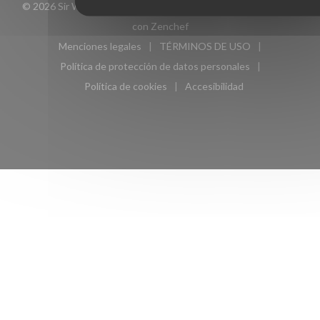
© 2026 Sir Winston — Creación de página web de restaurante
((abre en una nueva ventana))
con
Zenchef
Menciones legales
TÉRMINOS DE USO
((abre en una nueva ventana))
((abre en una nueva ven
Política de protección de datos personales
((abre en una nueva ventana))
Política de cookies
Accesibilidad
((abre en una nueva ventana))
((abre en una nueva ven