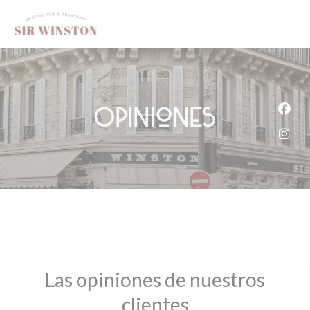
Personalización de sus opciones de cookies
Opiniones
Face
Inst
Las opiniones de nuestros
clientes