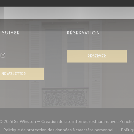
 SUIVRE
RÉSERVATION
velle fenêtre))
RÉSERVER
book ((ouvre une nouvelle fenêtre))
Instagram ((ouvre une nouvelle fenêtre))
NEWSLETTER
© 2026 Sir Winston — Création de site internet restaurant avec
Zenche
Politique de protection des données à caractère personnel
Politi
le fenêtre))
ouvre une nouvelle fenêtre))
((ouvre une nouvelle fenêtre))