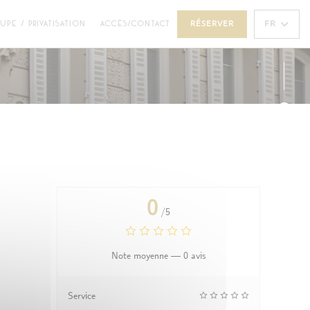
((OUVRE UNE NOUVELLE FENÊTRE))
FR
UPE / PRIVATISATION
ACCÈS/CONTACT
RÉSERVER
Face
Inst
0
/5
Note moyenne —
0 avis
Service