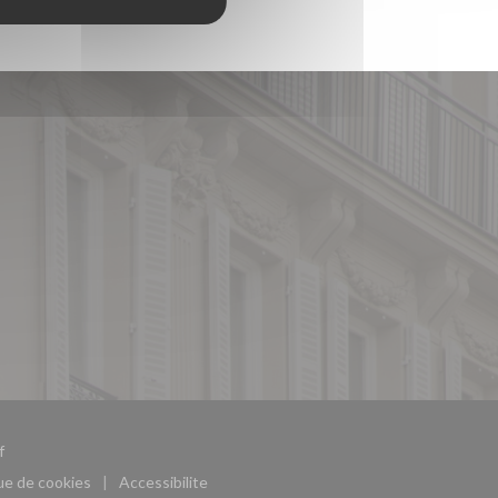
((ouvre une nouvelle fenêtre))
f
que de cookies
Accessibilite
((ouvre une nouvelle fenêtre))
((ouvre une nouvelle fenêtre))