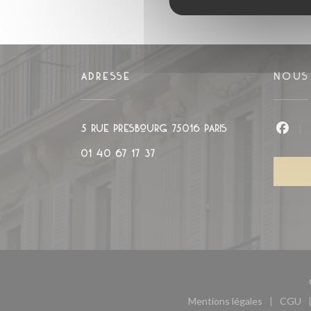
ADRESSE
NOUS
((ouvre une nou
5 rue Presbourg 75016 PARIS
Face
01 40 67 17 37
Mentions légales
CGU
((ouvre une nouvel
((