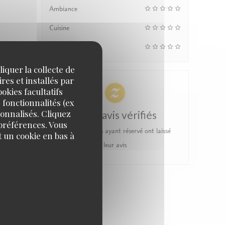
Ambiance
Cuisine
Qualité/Prix
iquer la collecte de
res et installés par
okies facultatifs
 fonctionnalités (ex
sonnalisés. Cliquez
100% avis vérifiés
 préférences. Vous
Seuls les clients ayant réservé ont laissé
 un cookie en bas à
leur avis