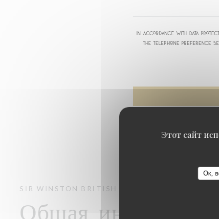
In accordance with data protect
the Telephone Preference Se
Этот сайт исп
Ок, в
SIR WINSTON
BRITISH PUB & BRASSERIE / B
Общая информаци