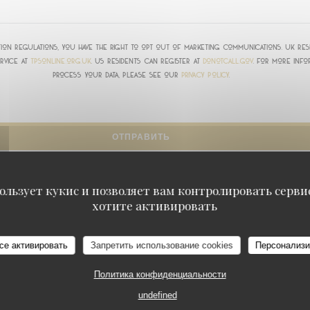
ion regulations, you have the right to opt out of marketing communications. UK res
rvice at
tpsonline.org.uk
. US residents can register at
donotcall.gov
. For more inf
process your data, please see our
privacy policy
.
ользует кукис и позволяет вам контролировать серв
хотите активировать
се активировать
Запретить использование cookies
Персонализи
RUNCH / TERRASSE / DORIS BAR
PARIS
Политика конфиденциальности
я
undefined