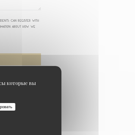
idents can register with
ormation about how we
исы которые вы
ровать