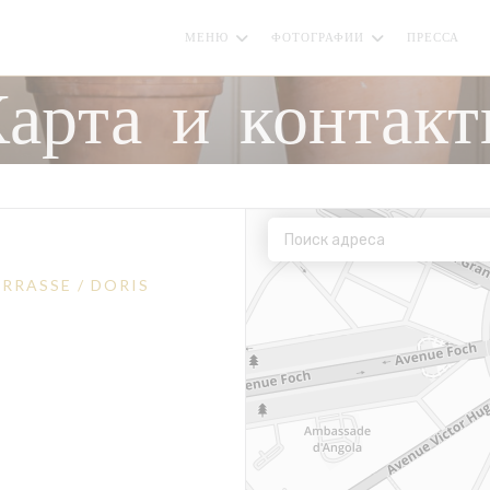
МЕНЮ
ФОТОГРАФИИ
ПРЕССА
(
арта и контак
ERRASSE / DORIS
окне))