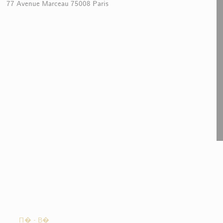
77 Avenue Marceau 75008 Paris
П�
-
В�