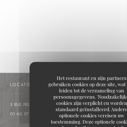
Het restaurant en zijn partners
gebruiken cookies op deze site, wat
LOCATIE
leiden tot de verzameling van
persoonsgegevens. 'Noodzakelijk
cookies zijn verplicht en worde
((opent in een nieuw venst
5 rue Presbourg 75016 PARIS
standaard geïnstalleerd. Ander
01 40 67 17 37
optionele cookies vereisen uw
toestemming. Deze optionele cook