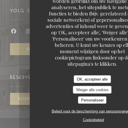
worden gebruikt om uw navigatie 
analyseren, het sitepubliek te met
VOLG ONS
functies te bieden (bijv. gerelateerd
sociale netwerken) of gepersonalis
advertenties of inhoud weer te geven.
op 'OK, accepteer alle', 'Weiger alle'
Facebook ((opent in een nieuw venster))
Instagram ((opent in een nieuw venst
'Personaliseer' om uw voorkeuren
beheren. U kunt uw keuzes op el
NIEUWSBRIEF
moment wijzigen door op het
cookiepictogram linksonder op d
sitepagina's te klikken.
RESERVERING
OK, accepteer alle
Weiger alle cookies
RESERVEER EEN TAFEL
Personaliseer
Beleid voor de bescherming van persoonsgeg
Cookiebeleid