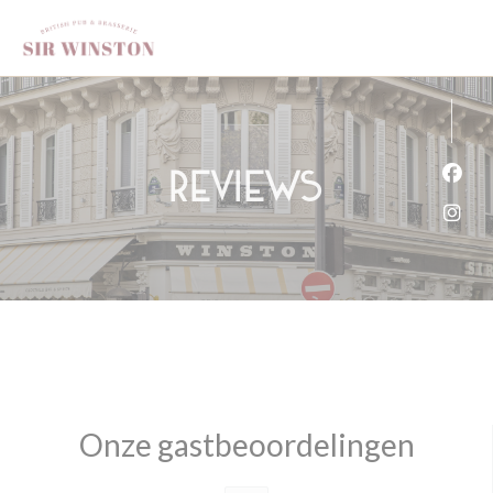
Cookies beheer paneel
Reviews
Face
Inst
Onze gastbeoordelingen