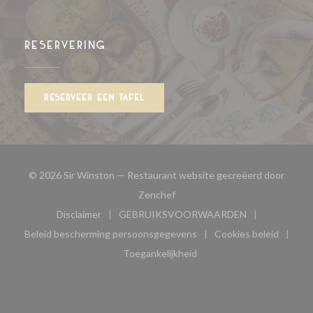
RESERVERING
RESERVEER EEN TAFEL
© 2026 Sir Winston — Restaurant website gecreëerd door
((opent in een nieuw venster))
Zenchef
Disclaimer
GEBRUIKSVOORWAARDEN
((opent in een nieuw venster))
((opent in een nieuw venster
Beleid bescherming persoonsgegevens
Cookies beleid
((opent in een nieuw venster))
((opent in ee
Toegankelijkheid
((opent in een nieuw venster))