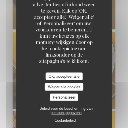
advertenties of inhoud weer
te geven. Klik op 'OK,
accepteer alle', 'Weiger alle'
of 'Personaliseer' om uw
voorkeuren te beheren. U
kunt uw keuzes op elk
moment wijzigen door op
het cookiepictogram
linksonder op de
sitepagina's te klikken.
OK, accepteer alle
Weiger alle cookies
Personaliseer
Beleid voor de bescherming van
persoonsgegevens
Cookiebeleid