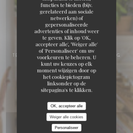
functies te bieden (bijv.
gerelateerd aan sociale
netwerken) of
gepersonaliseerde
advertenties of inhoud weer
te geven. Klik op 'OK,
accepteer alle', 'Weiger alle'
of 'Personaliseer' om uw
BRITISH PUB & BRASSERIE / BRUNCH /
TERRASSE / DORIS BAR
5 RUE PRESBOURG
voorkeuren te beheren. U
75016 PARIS
kunt uw keuzes op elk
moment wijzigen door op
het cookiepictogram
linksonder op de
sitepagina's te klikken.
OK, accepteer alle
Weiger alle cookies
Personaliseer