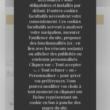
obligatoires et installés par
défaut. D'autres cookies
facultatifs nécessitent votre
consentement. Ces cookies
facultatifs servent à analyser
votre navigation, mesurer
l'audience du site, proposer
des fonctionnalités (ex : en
lien avec les réseaux sociaux)
ou afficher des publicités ou
contenus personnalisés.
SIR WINSTON
BRITISH PUB & BRASSERIE /
Cliquez sur « Tout accepter
BRUNCH / TERRASSE / DORIS BAR
PARIS
», « Tout refuser » ou «
Infos pratiques
Personnaliser » pour gérer
vos préférences. Vous
pouvez modifier vos choix à
tout moment en cliquant sur
CUISINE
l'icône représentant un
cookie en bas à gauche des
Brunch , Brasserie, Pub, Restaurant Bar
pages du site.