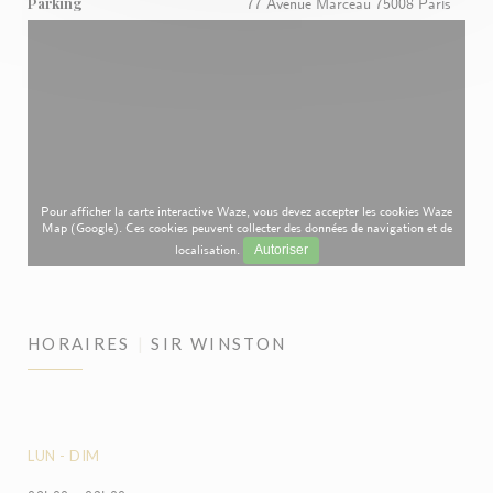
Parking
77 Avenue Marceau 75008 Paris
Pour afficher la carte interactive Waze, vous devez accepter les cookies Waze
Map (Google). Ces cookies peuvent collecter des données de navigation et de
localisation.
Autoriser
HORAIRES
SIR WINSTON
LUN
-
DIM