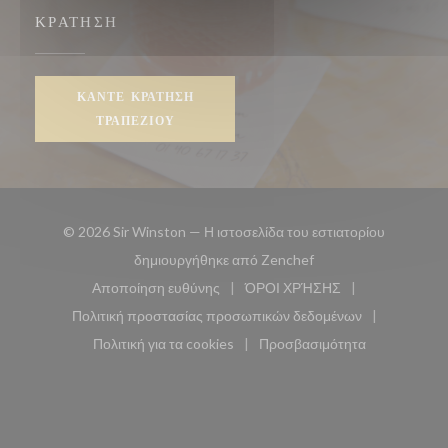
ΚΡΆΤΗΣΗ
ΚΆΝΤΕ ΚΡΆΤΗΣΗ
ΤΡΑΠΕΖΙΟΎ
© 2026 Sir Winston — Η ιστοσελίδα του εστιατορίου
((ανοίγει σε νέο παρά
δημιουργήθηκε από
Zenchef
Αποποίηση ευθύνης
ΌΡΟΙ ΧΡΉΣΗΣ
((ανοίγει σε νέο παράθυρο))
((ανοίγει σε νέο παράθυ
Πολιτική προστασίας προσωπικών δεδομένων
((ανοίγει σε νέο παράθυρο))
Πολιτική για τα cookies
Προσβασιμότητα
((ανοίγει σε νέο παράθυρο))
((ανοίγει σε νέο παρά