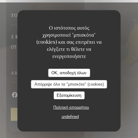
ΤΟΠΟΘΕΣΊΑ
Ο ιστότοπος αυτός
χρησιμοποιεί "μπισκότα"
((ανοίγει σε νέο παράθυρο))
5 rue Presbourg 75016 PARIS
(cookies) και σας επιτρέπει να
01 40 67 17 37
ελέγξετε τι θέλετε να
ενεργοποιήσετε
ΑΚΟΛΟΥΘΉΣΤΕ ΜΑΣ
OK, αποδοχή όλων
Απόρριψε όλα τα "μπισκότα" (cookies)
Εξατομίκευση
Facebook ((ανοίγει σε νέο παράθυρο))
Instagram ((ανοίγει σε νέο παράθυρο))
Πολιτική απορρήτου
ΕΝΗΜΕΡΩΤΙΚΌ ΔΕΛΤΊΟ
undefined