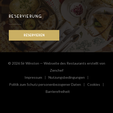
RESERVIERUNG
RESERVIEREN
© 2026 Sir Winston — Webseite des Restaurants erstellt von
((öffnet ein neues Fenster))
Zenchef
Impressum
Nutzungsbedingungen
((öffnet ein neues Fenster))
((öffnet ein neues Fenster))
Politik zum Schutz personenbezogener Daten
Cookies
((öffnet ein neues Fenster))
((öffnet e
Barrierefreiheit
((öffnet ein neues Fenster))