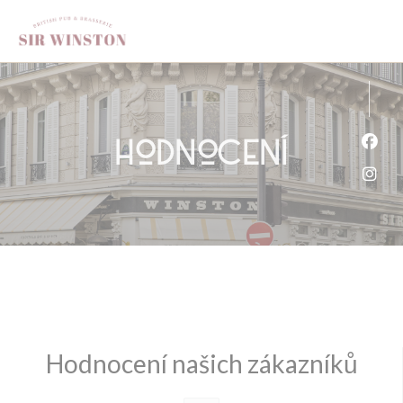
Panel pro správu cookies
Hodnocení
Face
Inst
Hodnocení našich zákazníků