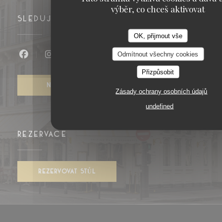
výběr, co chceš aktivovat
SLEDUJTE NÁS
OK, přijmout vše
Odmítnout všechny cookies
Facebook ((otevře se v novém okně))
Instagram ((otevře se v novém okně)
Přizpůsobit
NEWSLETTER
Zásady ochrany osobních údajů
undefined
REZERVACE
REZERVOVAT STŮL