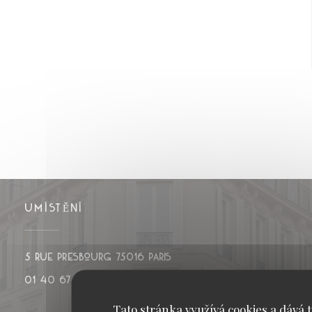
UMÍSTĚNÍ
((otevře se v novém okně))
5 rue Presbourg 75016 PARIS
01 40 67 17 37
Tato stránka využívá cookies a dává t