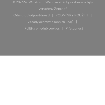
© 2026 Sir Winston — Webové stránky restaurace byly
((otevře se v novém okně))
vytvořeny
Zenchef
Odmítnutí odpovědnosti
PODMÍNKY POUŽITÍ
((otevře se v novém okně))
((otevře se v novém 
Zásady ochrany osobních údajů
((otevře se v novém okně))
Politika ohledně cookies
Pristupnost
((otevře se v novém okně))
((otevře se v novém 